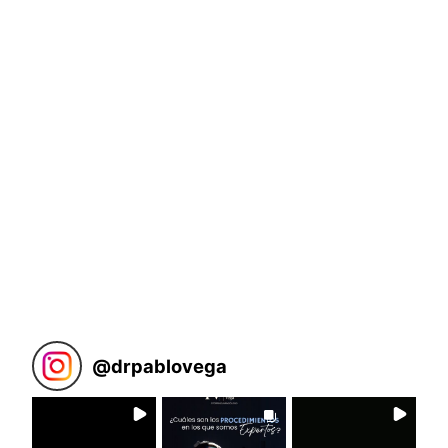
@
drpablovega